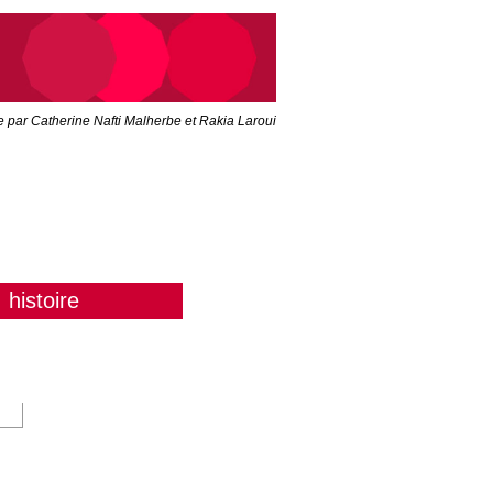
ée par Catherine Nafti Malherbe et Rakia Laroui
histoire